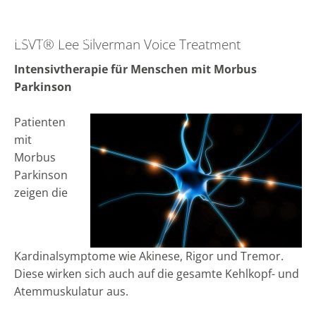
praxis für sprachtherapie & logopädie okreu
>
SPRACHTHERAPIE
>
BEHANDLUNGSSCHWERPUNKTE
>
LSVT® | Parkinson
LSVT® Lee Silverman Voice Treatment
Intensivtherapie für Menschen mit Morbus
Parkinson
Patienten
mit
Morbus
Parkinson
zeigen die
Kardinalsymptome wie Akinese, Rigor und Tremor.
Diese wirken sich auch auf die gesamte Kehlkopf- und
Atemmuskulatur aus.